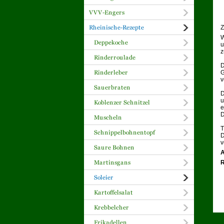
Z
W
u
z
D
G
v
D
u
e
D
T
D
v
A
R