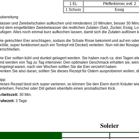
1 EL
Pfefferkörner, evtl. 2
1 Schuss
Essig
ubereitung
asser und Zwiebelschalen aufkochen und mindestens 10 Minuten, besser 30 Minut
nd dem eingefärbten Zwiebelwasser die restlichen Zutaten (Salz, Zucker, Essig, Lo
ufügen. Alles noch einmal kurz aufkochen lassen, damit sich die Zutaten auflösen 
ie gekochten Eier anschlagen, sodass die Schale Risse bekommt und auf ein ode
röße, super funktioniert auch ein Tontopf mit Deckel) verteilen. Nun mit der flüssig
erschließen.
ie Eier sollten kühl und dunkel gelagert werden. Sie haben nach ca. drei Tage
nd werden von Tag zu Tag intensiver. Den optimalen Geschmack erhalten sie, wen
ingelegt waren, nach vier Wochen sollten Sie die Eier verzehrt haben.
enken Sie also daran, sollten Sie dieses Rezept für Ostern ausprobieren wollen, di
ipp:
ieses Rezept lässt sich super variieren, so können Sie den Eiern durch Kräuter 
erleihen, Fenchel oder Dill geben ebenfalls einen aromatischen Kick.
rbeitszeit:
30 Min.
uhezeit:
3 Tage
Soleier