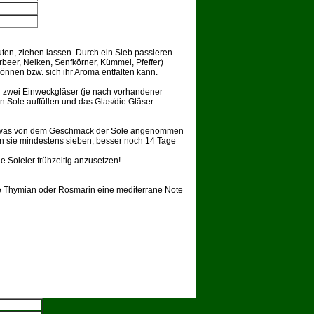
en, ziehen lassen. Durch ein Sieb passieren
rbeer, Nelken, Senfkörner, Kümmel, Pfeffer)
können bzw. sich ihr Aroma entfalten kann.
r zwei Einweckgläser (je nach vorhandener
en Sole auffüllen und das Glas/die Gläser
n etwas von dem Geschmack der Sole angenommen
n sie mindestens sieben, besser noch 14 Tage
e Soleier frühzeitig anzusetzen!
wie Thymian oder Rosmarin eine mediterrane Note