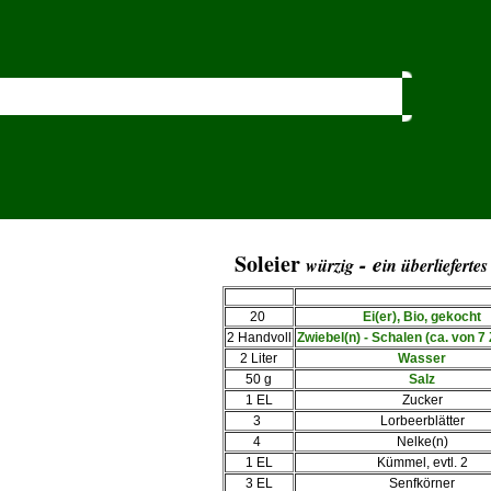
Soleier
- e
würzig
in überlieferte
20
Ei(er), Bio, gekocht
2 Handvoll
Zwiebel(n) - Schalen (ca. von 7
2 Liter
Wasser
50 g
Salz
1 EL
Zucker
3
Lorbeerblätter
4
Nelke(n)
1 EL
Kümmel, evtl. 2
3 EL
Senfkörner