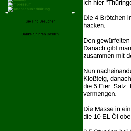
ich hier "Thüring
Die 4 Brötchen i
Sie sind Besucher
hacken.
Danke für Ihren Besuch
Den gewürfelten 
Danach gibt man 
zusammen mit de
Nun nacheinander
Kloßteig, danac
die 5 Eier, Salz,
vermengen.
Die Masse in ein
die 10 EL Öl oben